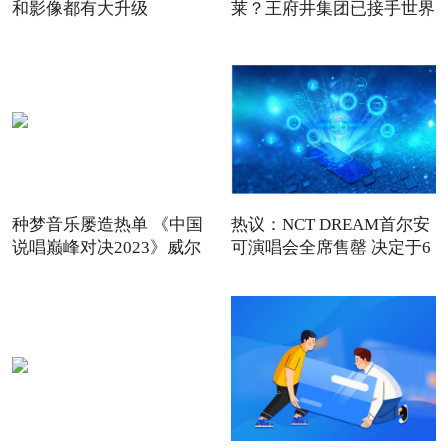
和影像都有大升级
莱？王府井集团已接手世界
种梦音乐屡造热单 《中国
热议：NCT DREAM首尔安
说唱巅峰对决2023》威尔
可演唱会全席售罄 决定于6
Wi