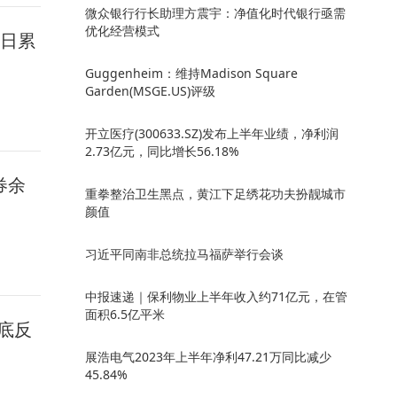
微众银行行长助理方震宇：净值化时代银行亟需
优化经营模式
3日累
Guggenheim：维持Madison Square
Garden(MSGE.US)评级
开立医疗(300633.SZ)发布上半年业绩，净利润
2.73亿元，同比增长56.18%
券余
重拳整治卫生黑点，黄江下足绣花功夫扮靓城市
颜值
习近平同南非总统拉马福萨举行会谈
中报速递｜保利物业上半年收入约71亿元，在管
面积6.5亿平米
底反
展浩电气2023年上半年净利47.21万同比减少
45.84%