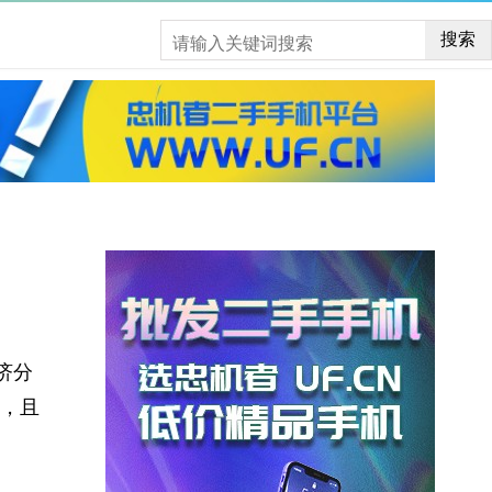
搜索
济分
，且