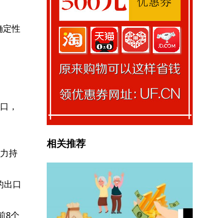
确定性
。
出口，
相关推荐
力持
的出口
前8个