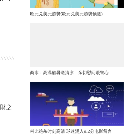
欧元兑美元趋势(欧元兑美元趋势预测)
商水：高温酷暑送清凉 亲切慰问暖警心
馭財之
科比绝杀时刻高清 球迷涌入9.2分电影留言