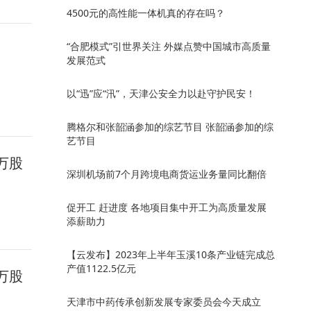
4500元的高性能一体机真的存在吗？
“合肥模式”引世界关注 外媒点赞中国城市高质量
发展范式
以“迅”应“汛”，天津公安全力以赴守护民安！
腾格尔和张韶涵参加的综艺节目 张韶涵参加的综
艺节目
7万股
深圳机场前7个月跨境电商货运业务量同比翻倍
促开工 赶进度 各地项目集中开工为高质量发展
添薪助力
【云发布】2023年上半年玉溪10条产业链完成总
产值1122.5亿元
6万股
天津市中药传承创新发展专家委员会今天成立