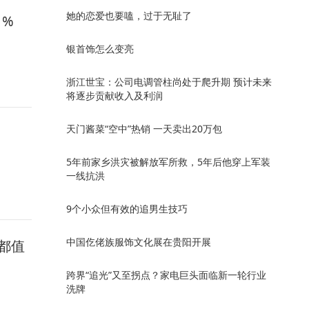
她的恋爱也要嗑，过于无耻了
1%
银首饰怎么变亮
浙江世宝：公司电调管柱尚处于爬升期 预计未来
将逐步贡献收入及利润
天门酱菜“空中”热销 一天卖出20万包
5年前家乡洪灾被解放军所救，5年后他穿上军装
一线抗洪
9个小众但有效的追男生技巧
中国仡佬族服饰文化展在贵阳开展
都值
跨界“追光”又至拐点？家电巨头面临新一轮行业
洗牌