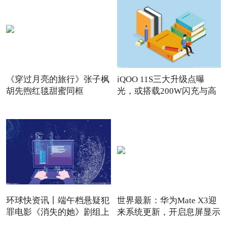
《穿过月亮的旅行》张子枫
iQOO 11S三大升级点曝
胡先煦红毯甜蜜同框
光，或搭载200W闪充与高
频版
环球快资讯丨端午档悬疑犯
世界最新：华为Mate X3迎
罪电影《消失的她》剧组上
来系统更新，开启息屏显示