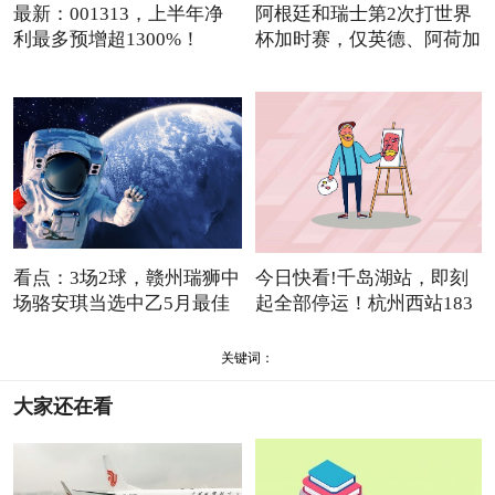
最新：001313，上半年净
阿根廷和瑞士第2次打世界
利最多预增超1300%！
杯加时赛，仅英德、阿荷加
看点：3场2球，赣州瑞狮中
今日快看!千岛湖站，即刻
场骆安琪当选中乙5月最佳
起全部停运！杭州西站183
趟
关键词：
大家还在看